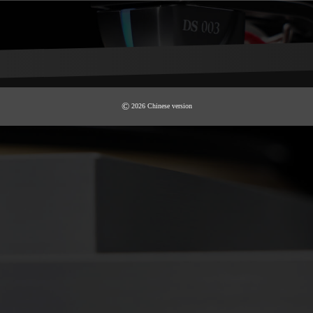
©
2026
Chinese version